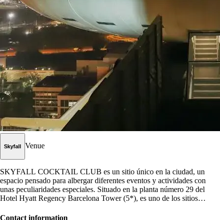
Venue
Skyfall
SKYFALL COCKTAIL CLUB es un sitio único en la ciudad, un
espacio pensado para albergar diferentes eventos y actividades con
unas peculiaridades especiales. Situado en la planta número 29 del
Hotel Hyatt Regency Barcelona Tower (5*), es uno de los sitios
emblemáticos de la ciudad de Barcelona. Una cúpula de cristal con
unas vistas 360o de la ciudad de Barcelona y a 105 metros de altura.
Contact information