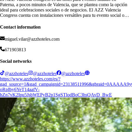
Paterna, a pocos minutos de Valencia, que se plantea como la opción
ideal para celebraciones sociales o de negocios. El AZZ Valencia
Congress cuenta con instalaciones versátiles para tu evento social o
corporativo es por eso, que el espacio se podrá personalizar en función
de cada celebración. El venue cuenta con 11 espacios, conformados
Contact information
por salones y salas de reunión adaptables, luminosas y equipadas con
mobiliario, material audiovisual, escenario, luces, sonido… Además, el
miguel.vilar@azzhoteles.com
espacio cuenta con 100 habitaciones para que tú y tus invitados podáis
alojaros, y un impresionante spa.
671903813
Social networks
@azzhoteles
@azzhoteles
@azzhoteles
https://www.azzhoteles.com/es/?
gad_source=1&gad_campaignid=23138511996&gbraid=0AAAA
oRpIby6YeT14aafV-
hZn7vK2Ipu5JsbWEPyB2p1SgSTlodBoC3hsQAvD_BwE