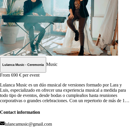
Music
Lulanca Music - Ceremonia
From 690 €
per event
Lulanca Music es un dúo musical de versiones formado por Lara y
Luis, especializado en ofrecer una experiencia musical a medida para
todo tipo de eventos, desde bodas o cumpleaños hasta reuniones
corporativas o grandes celebraciones. Con un repertorio de más de 100
canciones, desde los clásicos de siempre hasta los hits más actuales,
Lulanca Music ofrece una propuesta musical completa, versátil y de
Contact information
calidad.
lulancamusic@gmail.com