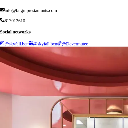
Está pensado para celebraciones, fiestas y todo tipo de actividades
empresariales como presentaciones de producto, reuniones, etc. Es un
info@bngruprestaurants.com
espacio multidisciplinar que se transforma según las necesidades del
evento.
613012610
Social networks
@skyfall.bcn
@skyfall.bcn
@Devermuteo