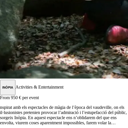
Activities & Entertainment
INÒPIA
From 950 €
per event
nspirat amb els espectacles de màgia de l’època del vaudeville, on els
il·lusionistes pretenien provocar l’admiració i l’estupefacció del públic,
sorgeix Inòpia. En aquest espectacle ens n’oblidarem del que ens
envolta, viurem coses aparentment impossibles, farem volar la
imaginació i ens divertirem observant com la màgia no sempre obeeix