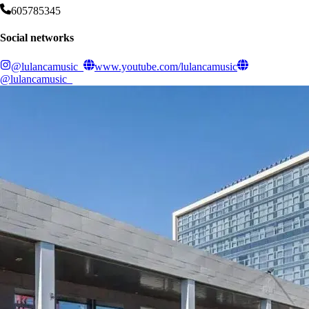
605785345
Social networks
@lulancamusic_
www.youtube.com/lulancamusic
@lulancamusic_