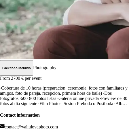
Photography
Pack todo incluido
From 2700 €
per event
∙Cobertura de 10 horas (preparacion, ceremonia, fotos con familiares y
amigos, foto de pareja, recepcion, primera hora de baile) ∙Dos
fotografos ∙600-800 fotos listas ∙Galeria online privada ∙Preview de 30
fotos al dia siguiente ∙Film Photos ∙Sesion Preboda o Postboda ∙Album
de fotos Grande 30 x 30, 50 paginas ∙Desplazamiento por toda
Cataluña incluido
Contact information
contact@valiulovaphoto.com